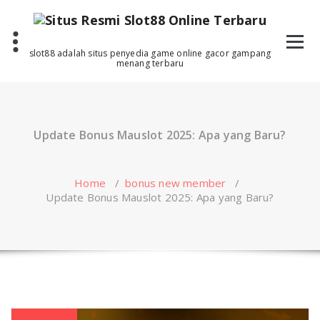
Skip
to
content
slot88 adalah situs penyedia game online gacor gampang
menang terbaru
Update Bonus Mauslot 2025: Apa yang Baru?
Home
/
bonus new member
/
Update Bonus Mauslot 2025: Apa yang Baru?