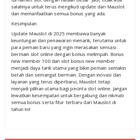
salahnya untuk terus mengikuti update dari Mauslot
dan memanfaatkan semua bonus yang ada.
Kesimpulan
Update Mauslot di 2025 membawa banyak
keuntungan dan penawaran menarik, terutama untuk
para pemain baru yang ingin merasakan sensasi
bermain slot online dengan bonus melimpah. Bonus
new member 100 dan slot bonus new member
menjadi daya tarik utama yang bikin pemain semakin
betah dan semangat bermain. Dengan inovasi dan
layanan yang terus diperbarui, Mauslot tetap
menjadi pilihan utama bagi pecinta slot online. Jangan
lewatkan kesempatan untuk bergabung dan nikmati
semua bonus serta fitur terbaru dari Mauslot di
tahun ini!