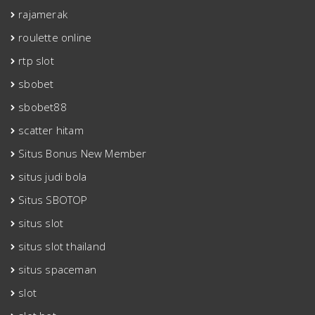
rajamerak
roulette online
rtp slot
sbobet
sbobet88
scatter hitam
Situs Bonus New Member
situs judi bola
Situs SBOTOP
situs slot
situs slot thailand
situs spaceman
slot