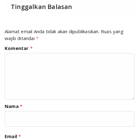
Tinggalkan Balasan
Alamat email Anda tidak akan dipublikasikan.
Ruas yang
wajib ditandai
*
Komentar
*
Nama
*
Email
*