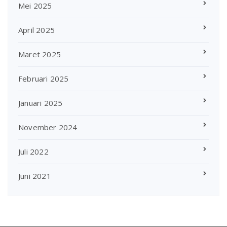
Mei 2025
April 2025
Maret 2025
Februari 2025
Januari 2025
November 2024
Juli 2022
Juni 2021