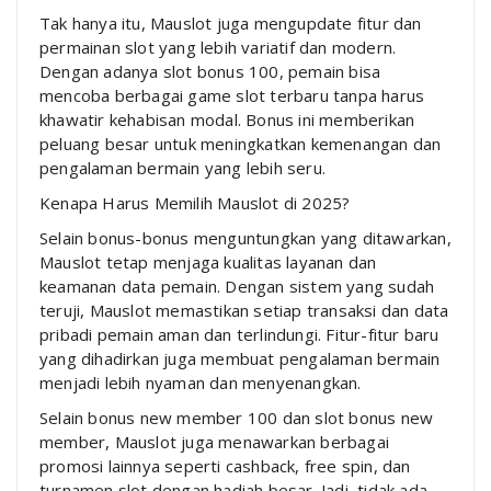
Tak hanya itu, Mauslot juga mengupdate fitur dan
permainan slot yang lebih variatif dan modern.
Dengan adanya slot bonus 100, pemain bisa
mencoba berbagai game slot terbaru tanpa harus
khawatir kehabisan modal. Bonus ini memberikan
peluang besar untuk meningkatkan kemenangan dan
pengalaman bermain yang lebih seru.
Kenapa Harus Memilih Mauslot di 2025?
Selain bonus-bonus menguntungkan yang ditawarkan,
Mauslot tetap menjaga kualitas layanan dan
keamanan data pemain. Dengan sistem yang sudah
teruji, Mauslot memastikan setiap transaksi dan data
pribadi pemain aman dan terlindungi. Fitur-fitur baru
yang dihadirkan juga membuat pengalaman bermain
menjadi lebih nyaman dan menyenangkan.
Selain bonus new member 100 dan slot bonus new
member, Mauslot juga menawarkan berbagai
promosi lainnya seperti cashback, free spin, dan
turnamen slot dengan hadiah besar. Jadi, tidak ada