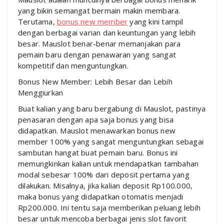
yang bikin semangat bermain makin membara.
Terutama,
bonus new member
yang kini tampil
dengan berbagai varian dan keuntungan yang lebih
besar. Mauslot benar-benar memanjakan para
pemain baru dengan penawaran yang sangat
kompetitif dan menguntungkan.
Bonus New Member: Lebih Besar dan Lebih
Menggiurkan
Buat kalian yang baru bergabung di Mauslot, pastinya
penasaran dengan apa saja bonus yang bisa
didapatkan. Mauslot menawarkan bonus new
member 100% yang sangat menguntungkan sebagai
sambutan hangat buat pemain baru. Bonus ini
memungkinkan kalian untuk mendapatkan tambahan
modal sebesar 100% dari deposit pertama yang
dilakukan. Misalnya, jika kalian deposit Rp100.000,
maka bonus yang didapatkan otomatis menjadi
Rp200.000. Ini tentu saja memberikan peluang lebih
besar untuk mencoba berbagai jenis slot favorit