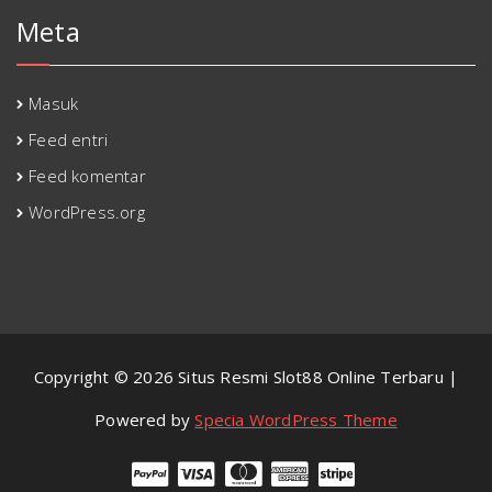
Meta
Masuk
Feed entri
Feed komentar
WordPress.org
Copyright © 2026 Situs Resmi Slot88 Online Terbaru |
Powered by
Specia WordPress Theme