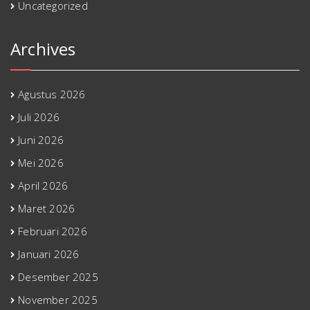
Uncategorized
Archives
Agustus 2026
Juli 2026
Juni 2026
Mei 2026
April 2026
Maret 2026
Februari 2026
Januari 2026
Desember 2025
November 2025