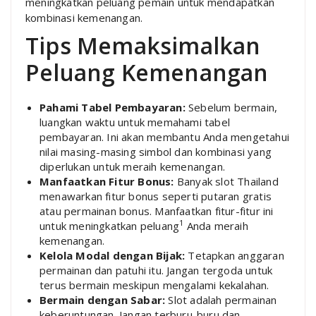
meningkatkan peluang pemain untuk mendapatkan
kombinasi kemenangan.
Tips Memaksimalkan
Peluang Kemenangan
Pahami Tabel Pembayaran:
Sebelum bermain,
luangkan waktu untuk memahami tabel
pembayaran. Ini akan membantu Anda mengetahui
nilai masing-masing simbol dan kombinasi yang
diperlukan untuk meraih kemenangan.
Manfaatkan Fitur Bonus:
Banyak slot Thailand
menawarkan fitur bonus seperti putaran gratis
atau permainan bonus. Manfaatkan fitur-fitur ini
1
untuk meningkatkan peluang
Anda meraih
kemenangan.
Kelola Modal dengan Bijak:
Tetapkan anggaran
permainan dan patuhi itu. Jangan tergoda untuk
terus bermain meskipun mengalami kekalahan.
Bermain dengan Sabar:
Slot adalah permainan
keberuntungan. Jangan terburu-buru dan