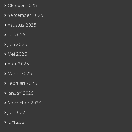
Oktober 2025
September 2025
Agustus 2025
Juli 2025
Juni 2025
Mei 2025
April 2025
Maret 2025
Februari 2025
Januari 2025
November 2024
Juli 2022
Juni 2021