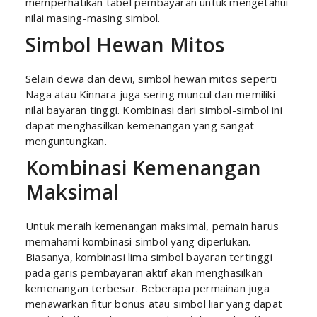
memperhatikan tabel pembayaran untuk mengetahui
nilai masing-masing simbol.
Simbol Hewan Mitos
Selain dewa dan dewi, simbol hewan mitos seperti
Naga atau Kinnara juga sering muncul dan memiliki
nilai bayaran tinggi. Kombinasi dari simbol-simbol ini
dapat menghasilkan kemenangan yang sangat
menguntungkan.
Kombinasi Kemenangan
Maksimal
Untuk meraih kemenangan maksimal, pemain harus
memahami kombinasi simbol yang diperlukan.
Biasanya, kombinasi lima simbol bayaran tertinggi
pada garis pembayaran aktif akan menghasilkan
kemenangan terbesar. Beberapa permainan juga
menawarkan fitur bonus atau simbol liar yang dapat