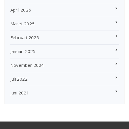
April 2025
Maret 2025
Februari 2025
Januari 2025
November 2024
Juli 2022
Juni 2021