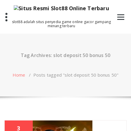
Skip
to
content
slot88 adalah situs penyedia game online gacor gampang
menang terbaru
Tag Archives: slot deposit 50 bonus 50
Home
/
Posts tagged "slot deposit 50 bonus 50"
3