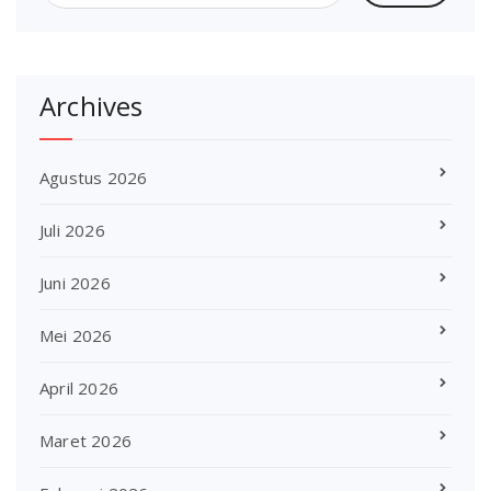
Archives
Agustus 2026
Juli 2026
Juni 2026
Mei 2026
April 2026
Maret 2026