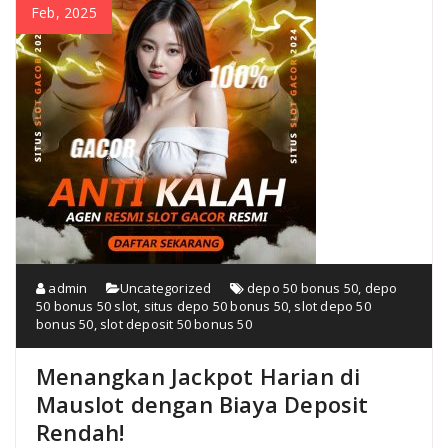
Feb, 2025
admin
Uncategorized
depo 50 bonus 50
,
depo
50 bonus 50 slot
,
situs depo 50 bonus 50
,
slot depo 50
bonus 50
,
slot deposit 50 bonus 50
Menangkan Jackpot Harian di
Mauslot dengan Biaya Deposit
Rendah!