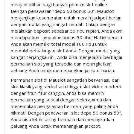
menjadi pilihan bagi banyak pemain slot online.
Dengan penawaran “depo 50 bonus 50”, Mauslot
menjanjikan kesempatan untuk meraih jackpot harian
dengan modal yang sangat rendah. Cukup dengan
melakukan deposit sebesar 50 ribu rupiah, Anda akan
mendapatkan tambahan bonus 50 ribu! Hal ini berarti
Anda akan memiliki total modal 100 ribu untuk
memulai petualangan slot Anda. Dengan modal yang
sangat terjangkau ini, Anda bisa menjelajahi berbagai
permainan slot yang tersedia dan meningkatkan
peluang Anda untuk memenangkan jackpot harian.
Permainan slot di Mauslot sangatlah bervariasi, dari
slot klasik yang sederhana hingga slot video modern
dengan fitur-fitur canggih. Anda bisa memilih
permainan yang sesuai dengan selera Anda dan
menemukan pengalaman bermain yang paling Anda
nikmati. Dengan penawaran “slot depo 50 bonus 50”,
Anda bisa lebih sering bermain dan meningkatkan
peluang Anda untuk memenangkan jackpot.