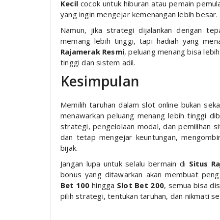
Kecil
cocok untuk hiburan atau pemain pemu
yang ingin mengejar kemenangan lebih besar.
Namun, jika strategi dijalankan dengan te
memang lebih tinggi, tapi hadiah yang men
Rajamerak Resmi
, peluang menang bisa lebi
tinggi dan sistem adil.
Kesimpulan
Memilih taruhan dalam slot online bukan seka
menawarkan peluang menang lebih tinggi di
strategi, pengelolaan modal, dan pemilihan s
dan tetap mengejar keuntungan, mengombina
bijak.
Jangan lupa untuk selalu bermain di
Situs R
bonus yang ditawarkan akan membuat penga
Bet 100
hingga
Slot Bet 200
, semua bisa di
pilih strategi, tentukan taruhan, dan nikmati s