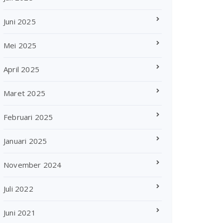
Juni 2025
Mei 2025
April 2025
Maret 2025
Februari 2025
Januari 2025
November 2024
Juli 2022
Juni 2021