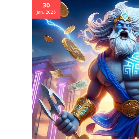
30
Jan, 2026