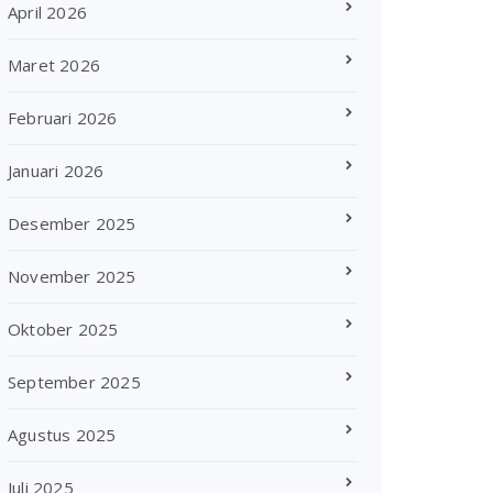
April 2026
Maret 2026
Februari 2026
Januari 2026
Desember 2025
November 2025
Oktober 2025
September 2025
Agustus 2025
Juli 2025