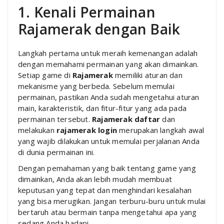
1. Kenali Permainan
Rajamerak dengan Baik
Langkah pertama untuk meraih kemenangan adalah
dengan memahami permainan yang akan dimainkan.
Setiap game di
Rajamerak
memiliki aturan dan
mekanisme yang berbeda. Sebelum memulai
permainan, pastikan Anda sudah mengetahui aturan
main, karakteristik, dan fitur-fitur yang ada pada
permainan tersebut.
Rajamerak daftar
dan
melakukan
rajamerak login
merupakan langkah awal
yang wajib dilakukan untuk memulai perjalanan Anda
di dunia permainan ini.
Dengan pemahaman yang baik tentang game yang
dimainkan, Anda akan lebih mudah membuat
keputusan yang tepat dan menghindari kesalahan
yang bisa merugikan. Jangan terburu-buru untuk mulai
bertaruh atau bermain tanpa mengetahui apa yang
sedang Anda hadapi.