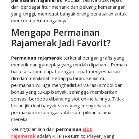
dari berbagai fitur menarik dan peluang kemenangan
yang tinggi, membuat banyak orang penasaran untuk
mencoba peruntungannya.
Mengapa Permainan
Rajamerak Jadi Favorit?
Permainan rajamerak
terkenal dengan grafis yang
menarik dan gameplay yang mudah dipahami. Pemain
baru sekalipun dapat dengan cepat menyesuaikan
diri dan menikmati setiap putaran. Selain itu,
permainan ini juga menghadirkan variasi simbol dan
bonus yang cukup banyak, sehingga memberikan
sensasi berbeda dibanding slot online lainnya. Tidak
heran jika kini banyak situs yang menyediakan
permainan ini sebagai salah satu pilihan utama
mereka.
Keunggulan lain dari
permainan
slot
rajamerak
adalah RTP (Return to Player) yang