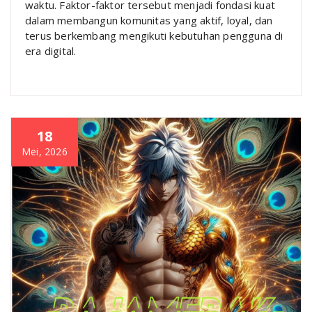
waktu. Faktor-faktor tersebut menjadi fondasi kuat
dalam membangun komunitas yang aktif, loyal, dan
terus berkembang mengikuti kebutuhan pengguna di
era digital.
18
Mei, 2026