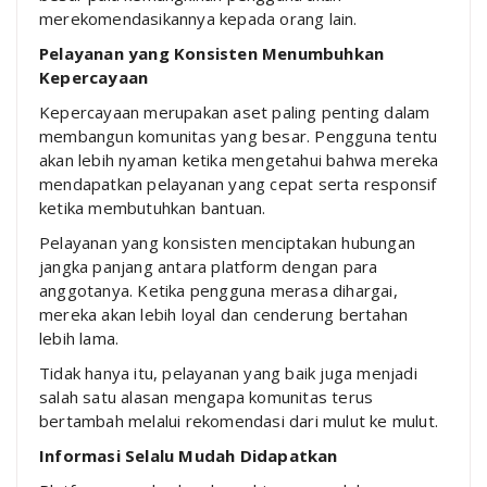
merekomendasikannya kepada orang lain.
Pelayanan yang Konsisten Menumbuhkan
Kepercayaan
Kepercayaan merupakan aset paling penting dalam
membangun komunitas yang besar. Pengguna tentu
akan lebih nyaman ketika mengetahui bahwa mereka
mendapatkan pelayanan yang cepat serta responsif
ketika membutuhkan bantuan.
Pelayanan yang konsisten menciptakan hubungan
jangka panjang antara platform dengan para
anggotanya. Ketika pengguna merasa dihargai,
mereka akan lebih loyal dan cenderung bertahan
lebih lama.
Tidak hanya itu, pelayanan yang baik juga menjadi
salah satu alasan mengapa komunitas terus
bertambah melalui rekomendasi dari mulut ke mulut.
Informasi Selalu Mudah Didapatkan