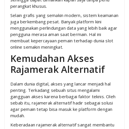
perangkat khusus.
Selain grafis yang semakin modern, sistem keamanan
juga berkembang pesat. Banyak platform kini
menggunakan perlindungan data yang lebih baik agar
pengguna merasa aman saat bermain. Hal ini
membuat kepercayaan pemain terhadap dunia slot
online semakin meningkat.
Kemudahan Akses
Rajamerak Alternatif
Dalam dunia digital, akses yang lancar menjadi hal
penting. Terkadang sebuah situs mengalami
gangguan akses karena berbagai faktor teknis. Oleh
sebab itu, rajamerak alternatif hadir sebagai solusi
agar pemain tetap bisa masuk ke platform dengan
mudah.
Keberadaan rajamerak alternatif sangat membantu