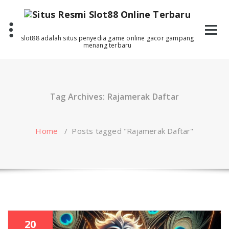
Skip
to
content
slot88 adalah situs penyedia game online gacor gampang
menang terbaru
Tag Archives: Rajamerak Daftar
Home
/
Posts tagged "Rajamerak Daftar"
20