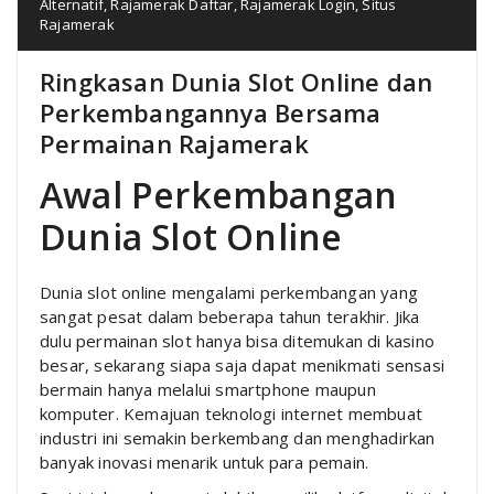
Alternatif
,
Rajamerak Daftar
,
Rajamerak Login
,
Situs
Rajamerak
Ringkasan Dunia Slot Online dan
Perkembangannya Bersama
Permainan Rajamerak
Awal Perkembangan
Dunia Slot Online
Dunia slot online mengalami perkembangan yang
sangat pesat dalam beberapa tahun terakhir. Jika
dulu permainan slot hanya bisa ditemukan di kasino
besar, sekarang siapa saja dapat menikmati sensasi
bermain hanya melalui smartphone maupun
komputer. Kemajuan teknologi internet membuat
industri ini semakin berkembang dan menghadirkan
banyak inovasi menarik untuk para pemain.