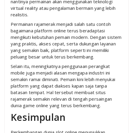
nantinya permainan akan menggunakan teknologi
virtual reality atau pengalaman bermain yang lebih
realistis.
Permainan rajamerak menjadi salah satu contoh
bagaimana platform online terus beradaptasi
mengikuti kebutuhan pemain modern. Dengan sistem
yang praktis, akses cepat, serta dukungan layanan
yang semakin baik, platform seperti ini memiliki
peluang besar untuk terus berkembang.
Selain itu, meningkatnya penggunaan perangkat
mobile juga menjadi alasan mengapa industri ini
semakin ramai diminati. Pemain kini lebih menyukai
platform yang dapat diakses kapan saja tanpa
batasan tempat. Hal tersebut membuat situs
rajamerak semakin relevan di tengah persaingan
dunia game online yang terus berkembang.
Kesimpulan
Perkembangan dunia slot online menunjukkan