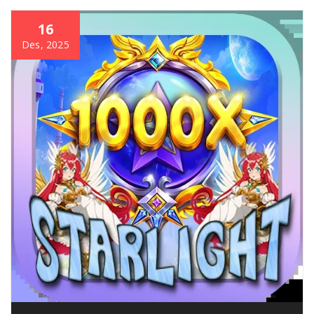
16
Des, 2025