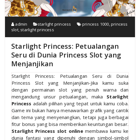
admin
starlight princess
princess 1000
,
princess
slot
,
starlight princess
Starlight Princess: Petualangan
Seru di Dunia Princess Slot yang
Menjanjikan
Starlight Princess: Petualangan Seru di Dunia
Princess Slot yang Menjanjikan-Jika kamu suka
dengan permainan slot yang penuh warna dan
mengandung unsur petualangan, maka
Starlight
Princess
adalah pilihan yang tepat untuk kamu coba.
Game ini bukan hanya menawarkan grafik yang cantik
dan tema yang menyenangkan, tetapi juga berbagai
fitur bonus yang bisa memberikan keuntungan besar.
Starlight Princess slot online
membawa kamu ke
dunia fantasi yang dipenuhi dengan simbol-simbol