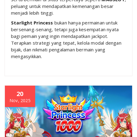
peluang untuk mendapatkan kemenangan besar
menjadi lebih tinggi.
Starlight Princess
bukan hanya permainan untuk
bersenang-senang, tetapi juga kesempatan nyata
bagi pemain yang ingin mendapatkan jackpot.
Terapkan strategi yang tepat, kelola modal dengan
bijak, dan nikmati pengalaman bermain yang
mengasyikkan.
20
Nov, 2025