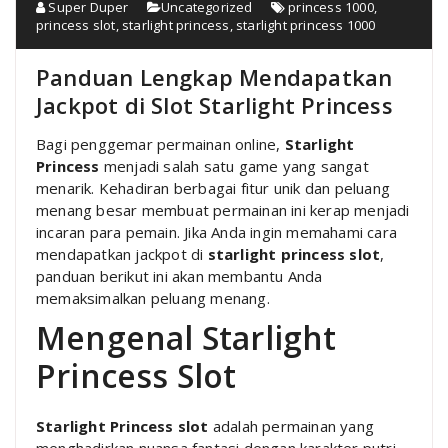
Super Duper
Uncategorized
princess 1000
,
princess slot
,
starlight princess
,
starlight princess 1000
Panduan Lengkap Mendapatkan
Jackpot di Slot Starlight Princess
Bagi penggemar permainan online,
Starlight
Princess
menjadi salah satu game yang sangat
menarik. Kehadiran berbagai fitur unik dan peluang
menang besar membuat permainan ini kerap menjadi
incaran para pemain. Jika Anda ingin memahami cara
mendapatkan jackpot di
starlight princess slot
,
panduan berikut ini akan membantu Anda
memaksimalkan peluang menang.
Mengenal Starlight
Princess Slot
Starlight Princess slot
adalah permainan yang
menghadirkan nuansa fantasi dengan karakter putri