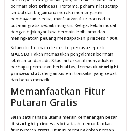
bermain
slot princess
. Pertama, pahami nilai setiap
simbol dan bagaimana mereka memengaruhi
pembayaran. Kedua, manfaatkan fitur bonus dan
putaran gratis sebaik mungkin. Ketiga, kelola modal
dengan bijak agar bisa bermain lebih lama dan
meningkatkan peluang mendapatkan
princess 1000
.
Selain itu, bermain di situs terpercaya seperti
MAUSLOT
akan memastikan pengalaman bermain
lebih aman dan adil. Situs ini terkenal menyediakan
berbagai permainan berkualitas, termasuk
starlight
princess slot
, dengan sistem transaksi yang cepat
dan bonus menarik.
Memanfaatkan Fitur
Putaran Gratis
Salah satu rahasia utama meraih kemenangan besar
di
starlight princess slot
adalah memanfaatkan
fitur putaran gratis. Fitur ini memungkinkan pemain