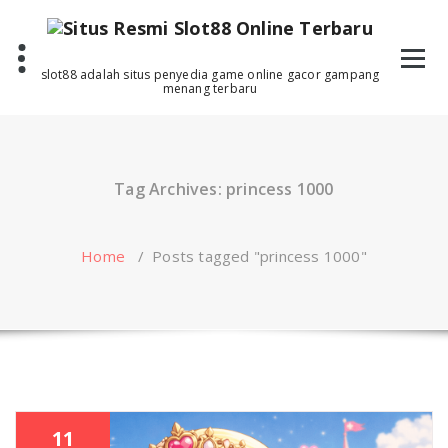
Skip
to
content
slot88 adalah situs penyedia game online gacor gampang
menang terbaru
Tag Archives: princess 1000
Home
/
Posts tagged "princess 1000"
11