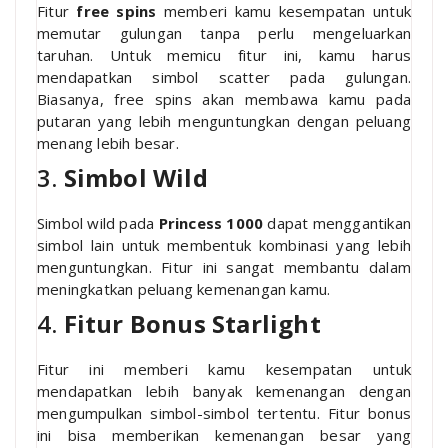
Fitur
free spins
memberi kamu kesempatan untuk
memutar gulungan tanpa perlu mengeluarkan
taruhan. Untuk memicu fitur ini, kamu harus
mendapatkan simbol scatter pada gulungan.
Biasanya, free spins akan membawa kamu pada
putaran yang lebih menguntungkan dengan peluang
menang lebih besar.
3.
Simbol Wild
Simbol wild pada
Princess 1000
dapat menggantikan
simbol lain untuk membentuk kombinasi yang lebih
menguntungkan. Fitur ini sangat membantu dalam
meningkatkan peluang kemenangan kamu.
4.
Fitur Bonus Starlight
Fitur ini memberi kamu kesempatan untuk
mendapatkan lebih banyak kemenangan dengan
mengumpulkan simbol-simbol tertentu. Fitur bonus
ini bisa memberikan kemenangan besar yang