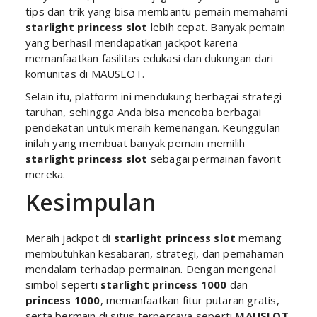
tips dan trik yang bisa membantu pemain memahami
starlight princess slot
lebih cepat. Banyak pemain
yang berhasil mendapatkan jackpot karena
memanfaatkan fasilitas edukasi dan dukungan dari
komunitas di MAUSLOT.
Selain itu, platform ini mendukung berbagai strategi
taruhan, sehingga Anda bisa mencoba berbagai
pendekatan untuk meraih kemenangan. Keunggulan
inilah yang membuat banyak pemain memilih
starlight princess slot
sebagai permainan favorit
mereka.
Kesimpulan
Meraih jackpot di
starlight princess slot
memang
membutuhkan kesabaran, strategi, dan pemahaman
mendalam terhadap permainan. Dengan mengenal
simbol seperti
starlight princess 1000
dan
princess 1000
, memanfaatkan fitur putaran gratis,
serta bermain di situs terpercaya seperti
MAUSLOT
,