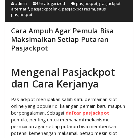
admin
Uncategorized
pasjackpot
,
pasjackpot
alternatif
,
pasjackpot link
,
pasjackpot resmi
,
situs
pasjackpot
Cara Ampuh Agar Pemula Bisa
Maksimalkan Setiap Putaran
Pasjackpot
Mengenal Pasjackpot
dan Cara Kerjanya
Pasjackpot merupakan salah satu permainan slot
online yang populer di kalangan pemain baru maupun
berpengalaman. Sebagai
daftar pasjackpot
pemula, penting untuk memahami mekanisme
permainan agar setiap putaran bisa memberikan
potensi kemenangan maksimal. Setiap mesin slot