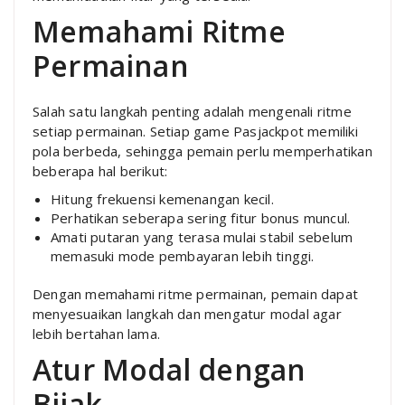
Memahami Ritme
Permainan
Salah satu langkah penting adalah mengenali ritme
setiap permainan. Setiap game Pasjackpot memiliki
pola berbeda, sehingga pemain perlu memperhatikan
beberapa hal berikut:
Hitung frekuensi kemenangan kecil.
Perhatikan seberapa sering fitur bonus muncul.
Amati putaran yang terasa mulai stabil sebelum
memasuki mode pembayaran lebih tinggi.
Dengan memahami ritme permainan, pemain dapat
menyesuaikan langkah dan mengatur modal agar
lebih bertahan lama.
Atur Modal dengan
Bijak