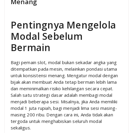
Menang
Pentingnya Mengelola
Modal Sebelum
Bermain
Bagi pemain slot, modal bukan sekadar angka yang
ditempatkan pada mesin, melainkan pondasi utama
untuk konsistensi menang. Mengatur modal dengan
bijak akan membuat Anda tetap bermain lebih lama
dan meminimalkan risiko kehilangan secara cepat.
Salah satu strategi dasar adalah membagi modal
menjadi beberapa sesi. Misalnya, jika Anda memiliki
modal 1 juta rupiah, bagi menjadi lima sesi masing-
masing 200 ribu. Dengan cara ini, Anda tidak akan
tergoda untuk menghabiskan seluruh modal
sekaligus.