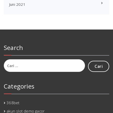
Juni 2021
Search
Cari
untuk:
Categories
368bet
akun slot demo gacor