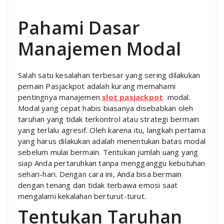
Pahami Dasar
Manajemen Modal
Salah satu kesalahan terbesar yang sering dilakukan
pemain Pasjackpot adalah kurang memahami
pentingnya manajemen
slot pasjackpot
modal.
Modal yang cepat habis biasanya disebabkan oleh
taruhan yang tidak terkontrol atau strategi bermain
yang terlalu agresif. Oleh karena itu, langkah pertama
yang harus dilakukan adalah menentukan batas modal
sebelum mulai bermain. Tentukan jumlah uang yang
siap Anda pertaruhkan tanpa mengganggu kebutuhan
sehari-hari. Dengan cara ini, Anda bisa bermain
dengan tenang dan tidak terbawa emosi saat
mengalami kekalahan berturut-turut.
Tentukan Taruhan