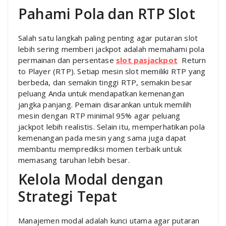
Pahami Pola dan RTP Slot
Salah satu langkah paling penting agar putaran slot
lebih sering memberi jackpot adalah memahami pola
permainan dan persentase
slot pasjackpot
Return
to Player (RTP). Setiap mesin slot memiliki RTP yang
berbeda, dan semakin tinggi RTP, semakin besar
peluang Anda untuk mendapatkan kemenangan
jangka panjang. Pemain disarankan untuk memilih
mesin dengan RTP minimal 95% agar peluang
jackpot lebih realistis. Selain itu, memperhatikan pola
kemenangan pada mesin yang sama juga dapat
membantu memprediksi momen terbaik untuk
memasang taruhan lebih besar.
Kelola Modal dengan
Strategi Tepat
Manajemen modal adalah kunci utama agar putaran