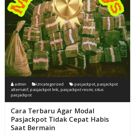
admin
Uncategorized
pasjackpot
,
pasjackpot
alternatif
,
pasjackpot link
,
pasjackpot resmi
,
situs
pasjackpot
Cara Terbaru Agar Modal
Pasjackpot Tidak Cepat Habis
Saat Bermain