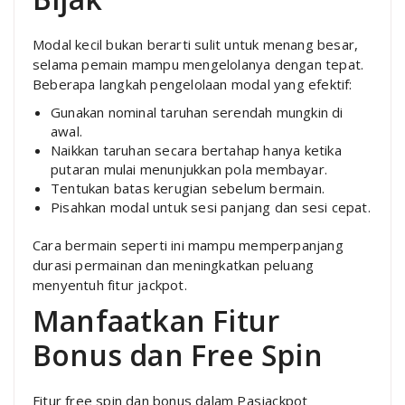
Modal kecil bukan berarti sulit untuk menang besar,
selama pemain mampu mengelolanya dengan tepat.
Beberapa langkah pengelolaan modal yang efektif:
Gunakan nominal taruhan serendah mungkin di
awal.
Naikkan taruhan secara bertahap hanya ketika
putaran mulai menunjukkan pola membayar.
Tentukan batas kerugian sebelum bermain.
Pisahkan modal untuk sesi panjang dan sesi cepat.
Cara bermain seperti ini mampu memperpanjang
durasi permainan dan meningkatkan peluang
menyentuh fitur jackpot.
Manfaatkan Fitur
Bonus dan Free Spin
Fitur free spin dan bonus dalam Pasjackpot