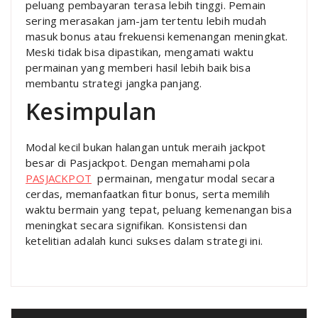
peluang pembayaran terasa lebih tinggi. Pemain
sering merasakan jam-jam tertentu lebih mudah
masuk bonus atau frekuensi kemenangan meningkat.
Meski tidak bisa dipastikan, mengamati waktu
permainan yang memberi hasil lebih baik bisa
membantu strategi jangka panjang.
Kesimpulan
Modal kecil bukan halangan untuk meraih jackpot
besar di Pasjackpot. Dengan memahami pola
PASJACKPOT
permainan, mengatur modal secara
cerdas, memanfaatkan fitur bonus, serta memilih
waktu bermain yang tepat, peluang kemenangan bisa
meningkat secara signifikan. Konsistensi dan
ketelitian adalah kunci sukses dalam strategi ini.