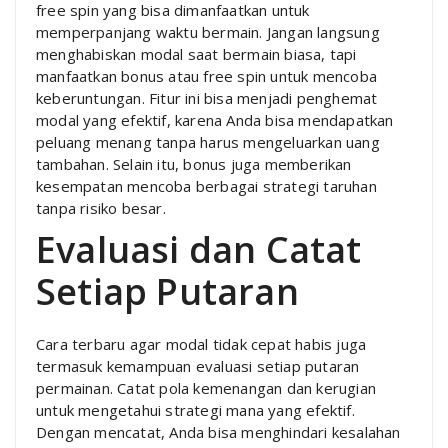
free spin yang bisa dimanfaatkan untuk
memperpanjang waktu bermain. Jangan langsung
menghabiskan modal saat bermain biasa, tapi
manfaatkan bonus atau free spin untuk mencoba
keberuntungan. Fitur ini bisa menjadi penghemat
modal yang efektif, karena Anda bisa mendapatkan
peluang menang tanpa harus mengeluarkan uang
tambahan. Selain itu, bonus juga memberikan
kesempatan mencoba berbagai strategi taruhan
tanpa risiko besar.
Evaluasi dan Catat
Setiap Putaran
Cara terbaru agar modal tidak cepat habis juga
termasuk kemampuan evaluasi setiap putaran
permainan. Catat pola kemenangan dan kerugian
untuk mengetahui strategi mana yang efektif.
Dengan mencatat, Anda bisa menghindari kesalahan