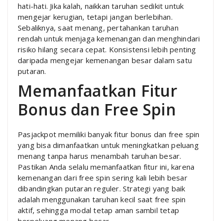
hati-hati. Jika kalah, naikkan taruhan sedikit untuk
mengejar kerugian, tetapi jangan berlebihan.
Sebaliknya, saat menang, pertahankan taruhan
rendah untuk menjaga kemenangan dan menghindari
risiko hilang secara cepat. Konsistensi lebih penting
daripada mengejar kemenangan besar dalam satu
putaran.
Memanfaatkan Fitur
Bonus dan Free Spin
Pasjackpot memiliki banyak fitur bonus dan free spin
yang bisa dimanfaatkan untuk meningkatkan peluang
menang tanpa harus menambah taruhan besar.
Pastikan Anda selalu memanfaatkan fitur ini, karena
kemenangan dari free spin sering kali lebih besar
dibandingkan putaran reguler. Strategi yang baik
adalah menggunakan taruhan kecil saat free spin
aktif, sehingga modal tetap aman sambil tetap