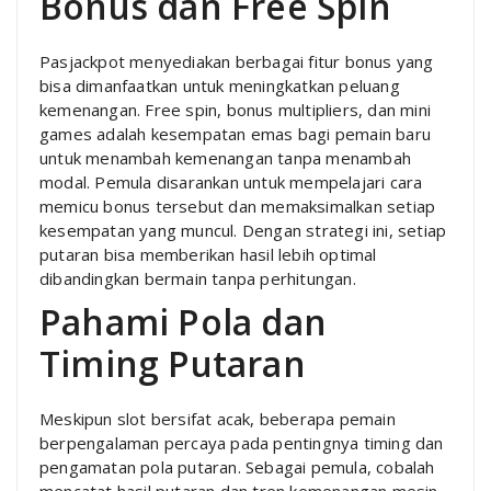
Bonus dan Free Spin
Pasjackpot menyediakan berbagai fitur bonus yang
bisa dimanfaatkan untuk meningkatkan peluang
kemenangan. Free spin, bonus multipliers, dan mini
games adalah kesempatan emas bagi pemain baru
untuk menambah kemenangan tanpa menambah
modal. Pemula disarankan untuk mempelajari cara
memicu bonus tersebut dan memaksimalkan setiap
kesempatan yang muncul. Dengan strategi ini, setiap
putaran bisa memberikan hasil lebih optimal
dibandingkan bermain tanpa perhitungan.
Pahami Pola dan
Timing Putaran
Meskipun slot bersifat acak, beberapa pemain
berpengalaman percaya pada pentingnya timing dan
pengamatan pola putaran. Sebagai pemula, cobalah