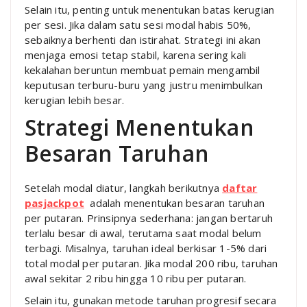
Selain itu, penting untuk menentukan batas kerugian
per sesi. Jika dalam satu sesi modal habis 50%,
sebaiknya berhenti dan istirahat. Strategi ini akan
menjaga emosi tetap stabil, karena sering kali
kekalahan beruntun membuat pemain mengambil
keputusan terburu-buru yang justru menimbulkan
kerugian lebih besar.
Strategi Menentukan
Besaran Taruhan
Setelah modal diatur, langkah berikutnya
daftar
pasjackpot
adalah menentukan besaran taruhan
per putaran. Prinsipnya sederhana: jangan bertaruh
terlalu besar di awal, terutama saat modal belum
terbagi. Misalnya, taruhan ideal berkisar 1-5% dari
total modal per putaran. Jika modal 200 ribu, taruhan
awal sekitar 2 ribu hingga 10 ribu per putaran.
Selain itu, gunakan metode taruhan progresif secara