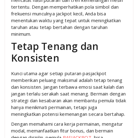
mencatat hasil putaran dan tren kemenangan mesin
tertentu. Dengan memperhatikan pola simbol dan
frekuensi munculnya jackpot kecil, Anda bisa
menentukan waktu yang tepat untuk meningkatkan
taruhan atau tetap bertahan dengan taruhan
minimum.
Tetap Tenang dan
Konsisten
Kunci utama agar setiap putaran pasjackpot
memberikan peluang maksimal adalah tetap tenang
dan konsisten. Jangan terbawa emosi saat kalah dan
jangan terlalu serakah saat menang. Bermain dengan
strategi dan kesabaran akan membantu pemula tidak
hanya menikmati permainan, tetapi juga
meningkatkan potensi kemenangan secara bertahap.
Dengan memahami cara kerja permainan, mengatur
modal, memanfaatkan fitur bonus, dan bermain
dengan disiplin, pemula
PASJACKPOT
bisa