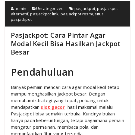
admin
Uncategorized
pasjackpot
,
pasjackpot
alternatif
,
pasjackpot link
,
pasjackpot resmi
,
situs
pasjackpot
Pasjackpot: Cara Pintar Agar
Modal Kecil Bisa Hasilkan Jackpot
Besar
Pendahuluan
Banyak pemain mencari cara agar modal kecil tetap
mampu menghasilkan jackpot besar. Dengan
memahami strategi yang tepat, peluang untuk
mendapatkan
slot gacor
hasil maksimal melalui
Pasjackpot bisa semakin terbuka. Kuncinya bukan
hanya pada keberuntungan, tetapi bagaimana pemain
mengatur permainan, membaca pola, dan
memanfaatkan fitur yang tersedia.