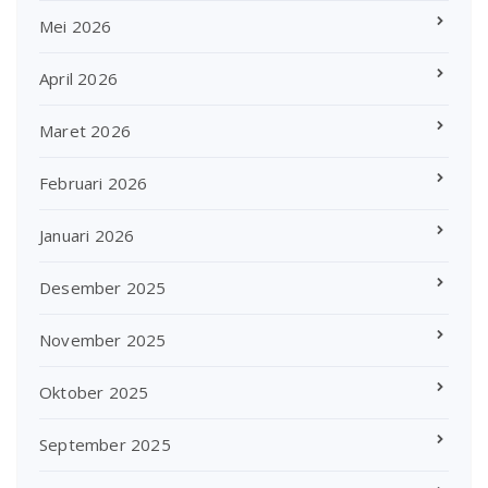
Mei 2026
April 2026
Maret 2026
Februari 2026
Januari 2026
Desember 2025
November 2025
Oktober 2025
September 2025