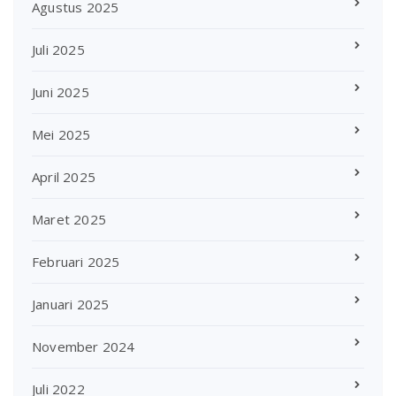
Agustus 2025
Juli 2025
Juni 2025
Mei 2025
April 2025
Maret 2025
Februari 2025
Januari 2025
November 2024
Juli 2022