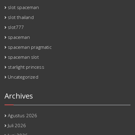
slot spaceman
slot thailand
slot777
spaceman
spaceman pragmatic
spaceman slot
starlight princess
Uncategorized
Archives
Agustus 2026
Juli 2026