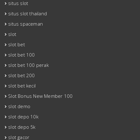
situs slot
situs slot thailand
situs spaceman
slot
slot bet
slot bet 100
slot bet 100 perak
slot bet 200
slot bet kecil
Slot Bonus New Member 100
slot demo
slot depo 10k
slot depo 5k
slot gacor