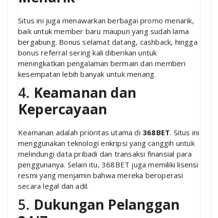
Situs ini juga menawarkan berbagai promo menarik,
baik untuk member baru maupun yang sudah lama
bergabung. Bonus selamat datang, cashback, hingga
bonus referral sering kali diberikan untuk
meningkatkan pengalaman bermain dan memberi
kesempatan lebih banyak untuk menang.
4.
Keamanan dan
Kepercayaan
Keamanan adalah prioritas utama di
368BET
. Situs ini
menggunakan teknologi enkripsi yang canggih untuk
melindungi data pribadi dan transaksi finansial para
penggunanya. Selain itu, 368BET juga memiliki lisensi
resmi yang menjamin bahwa mereka beroperasi
secara legal dan adil.
5.
Dukungan Pelanggan