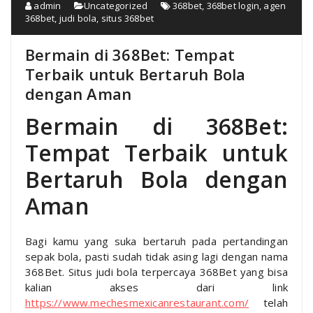
admin
Uncategorized
368bet
,
368bet login
,
agen
368bet
,
judi bola
,
situs 368bet
Bermain di 368Bet: Tempat
Terbaik untuk Bertaruh Bola
dengan Aman
Bermain di 368Bet:
Tempat Terbaik untuk
Bertaruh Bola dengan
Aman
Bagi kamu yang suka bertaruh pada pertandingan
sepak bola, pasti sudah tidak asing lagi dengan nama
368Bet. Situs judi bola terpercaya 368Bet yang bisa
kalian akses dari link
https://www.mechesmexicanrestaurant.com/
telah