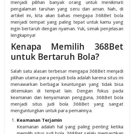
menjadi pilihan banyak orang untuk menikmati
pengalaman taruhan yang seru dan aman. Nah, di
artikel ini, kita akan bahas mengapa 368Bet bola
menjadi tempat yang paling tepat untuk kamu yang
ingin bertaruh dengan nyaman. Yuk, simak penjelasan
lengkapnya!
Kenapa Memilih 368Bet
untuk Bertaruh Bola?
Salah satu alasan terbesar mengapa 368Bet menjadi
pilihan utama para penjudi bola adalah karena situs ini
menawarkan berbagai keuntungan yang tidak bisa
ditemukan di tempat lain. Dengan fokus pada
keamanan dan kenyamanan pengguna, 368Bet bola
menjadi situs judi bola 368Bet yang sangat
menguntungkan untuk para pemainnya.
Keamanan Terjamin
Keamanan adalah hal yang paling penting ketika
memilih situs judi bola. 368Bet selalu memastikan