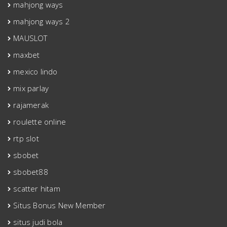
mahjong ways
mahjong ways 2
MAUSLOT
maxbet
mexico lindo
mix parlay
rajamerak
roulette online
rtp slot
sbobet
sbobet88
scatter hitam
Situs Bonus New Member
situs judi bola