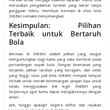
merasakan pengalaman taruhan yang lancar tanpa
gangguan teknis, membuat bermain di situs bola
368Bet semakin menyenangkan.
Kesimpulan: Pilihan
Terbaik untuk Bertaruh
Bola
Bermain di 368Bet adalah pilihan yang sangat
menguntungkan bagi kamu yang suka bertaruh pada
pertandingan sepak bola. Dengan keamanan yang
terjamin, pilihan taruhan yang beragam, dan odds
yang tinggi, situs judi bola 368Bet menjadi tempat
terbaik untuk meraih kemenangan. Jangan lupa untuk
selalu menggunakan link login 368Bet yang
terpercaya agar kamu dapat mengaksesnya dengan
aman.
Jadi, tunggu apalagi? Segera daftar dan rasakan