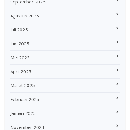
September 2025
Agustus 2025
Juli 2025
Juni 2025
Mei 2025
April 2025
Maret 2025
Februari 2025
Januari 2025
November 2024