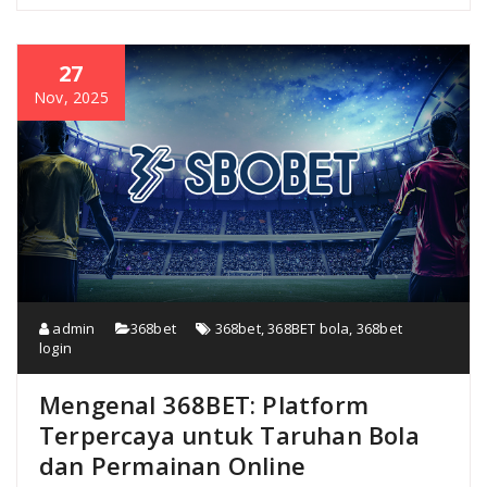
27
Nov, 2025
admin
368bet
368bet
,
368BET bola
,
368bet
login
Mengenal 368BET: Platform
Terpercaya untuk Taruhan Bola
dan Permainan Online