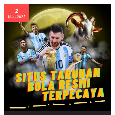
2
Mar, 2025