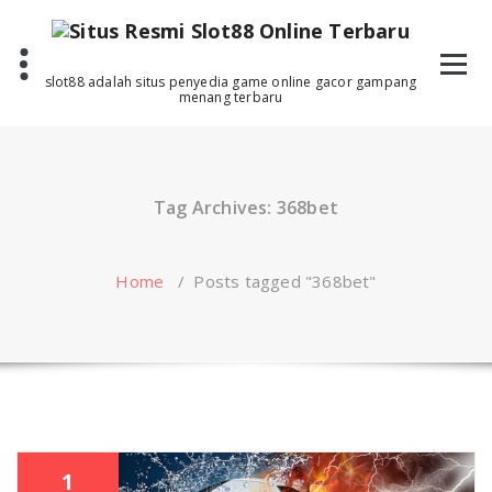
Skip
to
content
slot88 adalah situs penyedia game online gacor gampang
menang terbaru
Tag Archives: 368bet
Home
/
Posts tagged "368bet"
1