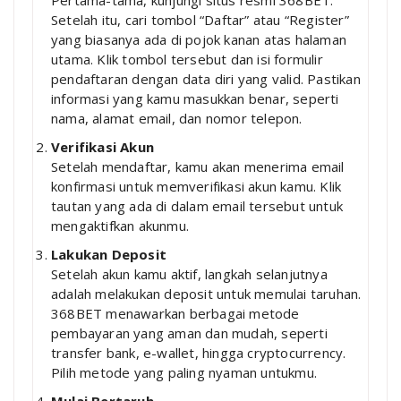
Pertama-tama, kunjungi situs resmi 368BET.
Setelah itu, cari tombol “Daftar” atau “Register”
yang biasanya ada di pojok kanan atas halaman
utama. Klik tombol tersebut dan isi formulir
pendaftaran dengan data diri yang valid. Pastikan
informasi yang kamu masukkan benar, seperti
nama, alamat email, dan nomor telepon.
Verifikasi Akun
Setelah mendaftar, kamu akan menerima email
konfirmasi untuk memverifikasi akun kamu. Klik
tautan yang ada di dalam email tersebut untuk
mengaktifkan akunmu.
Lakukan Deposit
Setelah akun kamu aktif, langkah selanjutnya
adalah melakukan deposit untuk memulai taruhan.
368BET menawarkan berbagai metode
pembayaran yang aman dan mudah, seperti
transfer bank, e-wallet, hingga cryptocurrency.
Pilih metode yang paling nyaman untukmu.