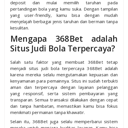
deposit dan mulai memilih taruhan pada
pertandingan bola yang kamu suka. Dengan tampilan
yang user-friendly, kamu bisa dengan mudah
menjelajah berbagai jenis taruhan dan bermain tanpa
kesulitan.
Mengapa 368Bet adalah
Situs Judi Bola Terpercaya?
Salah satu faktor yang membuat 368Bet tetap
menjadi situs judi bola terpercaya 368Bet adalah
karena mereka selalu mengutamakan kepuasan dan
kenyamanan para pemainnya. Situs ini sudah terbukti
aman dan terpercaya dengan layanan pelanggan
yang responsif, serta sistem pembayaran yang
transparan. Semua transaksi dilakukan dengan cepat
dan tanpa hambatan, memastikan kamu bisa fokus
menikmati permainan tanpa khawatir.
Selain itu, 368Bet juga selalu memperbarui sistem
mereka untuk menjaga kualitas layanan. Kamu bisa