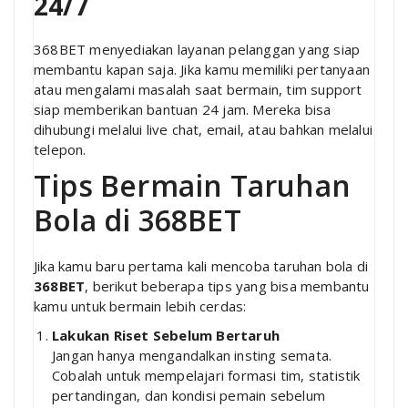
24/7
368BET menyediakan layanan pelanggan yang siap
membantu kapan saja. Jika kamu memiliki pertanyaan
atau mengalami masalah saat bermain, tim support
siap memberikan bantuan 24 jam. Mereka bisa
dihubungi melalui live chat, email, atau bahkan melalui
telepon.
Tips Bermain Taruhan
Bola di 368BET
Jika kamu baru pertama kali mencoba taruhan bola di
368BET
, berikut beberapa tips yang bisa membantu
kamu untuk bermain lebih cerdas:
Lakukan Riset Sebelum Bertaruh
Jangan hanya mengandalkan insting semata.
Cobalah untuk mempelajari formasi tim, statistik
pertandingan, dan kondisi pemain sebelum