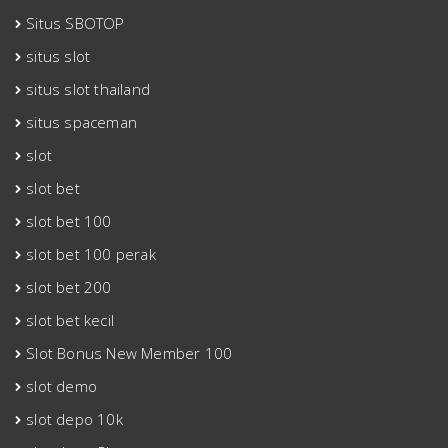
Situs SBOTOP
situs slot
situs slot thailand
situs spaceman
slot
slot bet
slot bet 100
slot bet 100 perak
slot bet 200
slot bet kecil
Slot Bonus New Member 100
slot demo
slot depo 10k