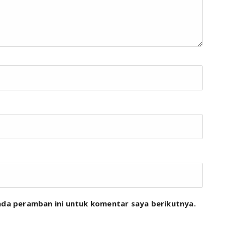
ada peramban ini untuk komentar saya berikutnya.