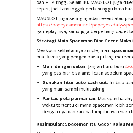
dan RTP tinggi. Selain itu, MAUSLOT juga dike
cepet, jadi kamu nggak perlu nunggu lama buat
MAUSLOT juga sering ngadain event atau pr
https://popeyesmenu.net/popeyes-daily-spec
gameplay-nya, kamu juga berpeluang dapet b
Strategi Main Spaceman Biar Gacor Maks
Meskipun kelihatannya simple, main
spaceman
buat kamu yang pengen bawa pulang meteor 
Main dengan sabar
: Jangan buru-buru
cas
yang pas biar bisa ambil cuan sebelum sp
Gunakan fitur auto cash out
: Ini bisa b
yang main sambil multitasking.
Pantau pola permainan
: Meskipun hasiln
waktu tertentu di mana spaceman lebih ser
dengan nyaman karena tampilannya enak dili
Kesimpulan: Spaceman Itu Gacor Kalau M