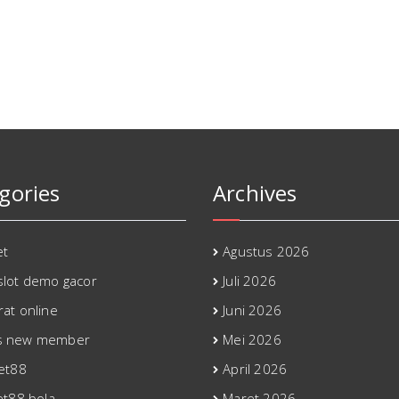
gories
Archives
et
Agustus 2026
slot demo gacor
Juli 2026
rat online
Juni 2026
s new member
Mei 2026
bet88
April 2026
et88 bola
Maret 2026