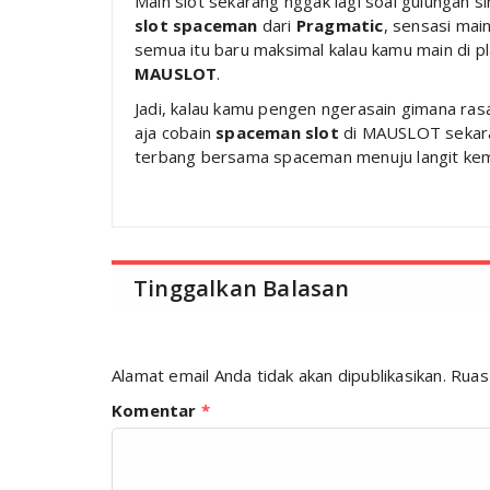
Main slot sekarang nggak lagi soal gulungan si
slot spaceman
dari
Pragmatic
, sensasi mai
semua itu baru maksimal kalau kamu main di p
MAUSLOT
.
Jadi, kalau kamu pengen ngerasain gimana ras
aja cobain
spaceman slot
di MAUSLOT sekarang
terbang bersama spaceman menuju langit ke
Tinggalkan Balasan
Alamat email Anda tidak akan dipublikasikan.
Ruas
Komentar
*