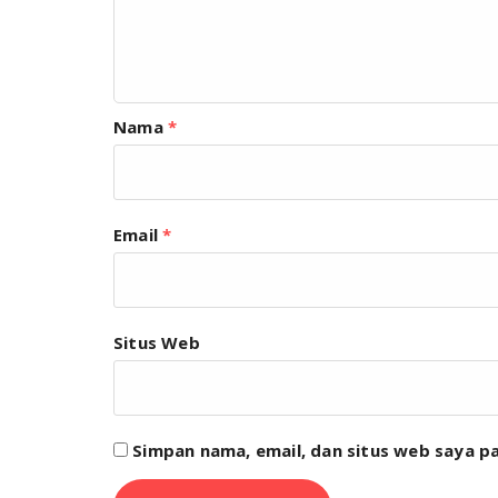
Nama
*
Email
*
Situs Web
Simpan nama, email, dan situs web saya p