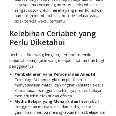
saja selama terhubung internet. Fleksibilitas ini
sangat cocok untuk mereka yang memiliki jadwal
padat dan membutuhkan metode belajar yang
tidak terikat waktu tertentu.
Kelebihan Ceriabet yang
Perlu Diketahui
Berbekal fitur yang lengkap, Ceriabet memiliki
sejumlah keunggulan yang menjadi nilai tambah bagi
penggunanya:
Pembelajaran yang Personal dan Adaptif
Teknologi AI memungkinkan platform ini
menyesuaikan materi dan tingkat kesulitan sesuai
kemampuan pengguna, sehingga proses belajar
menjadi lebih efektif dan efisien.
Media Belajar yang Menarik dan Interaktif
Penggunaan media visual dan audio, serta
gamifikasi, mampu meningkatkan minat belajar dan