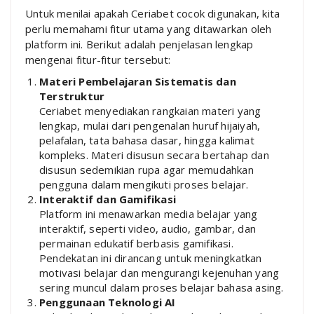
Untuk menilai apakah Ceriabet cocok digunakan, kita
perlu memahami fitur utama yang ditawarkan oleh
platform ini. Berikut adalah penjelasan lengkap
mengenai fitur-fitur tersebut:
Materi Pembelajaran Sistematis dan
Terstruktur
Ceriabet menyediakan rangkaian materi yang
lengkap, mulai dari pengenalan huruf hijaiyah,
pelafalan, tata bahasa dasar, hingga kalimat
kompleks. Materi disusun secara bertahap dan
disusun sedemikian rupa agar memudahkan
pengguna dalam mengikuti proses belajar.
Interaktif dan Gamifikasi
Platform ini menawarkan media belajar yang
interaktif, seperti video, audio, gambar, dan
permainan edukatif berbasis gamifikasi.
Pendekatan ini dirancang untuk meningkatkan
motivasi belajar dan mengurangi kejenuhan yang
sering muncul dalam proses belajar bahasa asing.
Penggunaan Teknologi AI