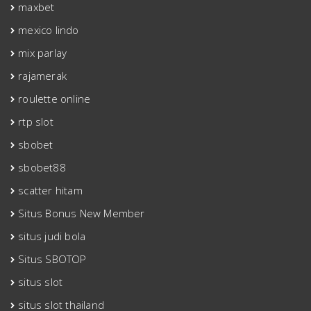
maxbet
mexico lindo
mix parlay
rajamerak
roulette online
rtp slot
sbobet
sbobet88
scatter hitam
Situs Bonus New Member
situs judi bola
Situs SBOTOP
situs slot
situs slot thailand