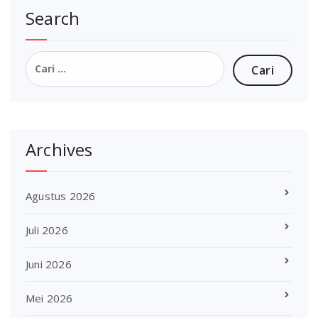
Search
Cari
untuk:
Archives
Agustus 2026
Juli 2026
Juni 2026
Mei 2026