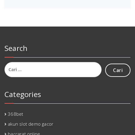
Search
Cari
untuk:
Categories
368bet
akun slot demo gacor
baccarat online