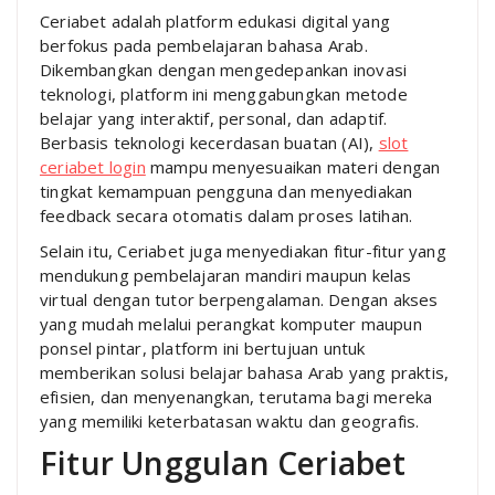
Ceriabet adalah platform edukasi digital yang
berfokus pada pembelajaran bahasa Arab.
Dikembangkan dengan mengedepankan inovasi
teknologi, platform ini menggabungkan metode
belajar yang interaktif, personal, dan adaptif.
Berbasis teknologi kecerdasan buatan (AI),
slot
ceriabet login
mampu menyesuaikan materi dengan
tingkat kemampuan pengguna dan menyediakan
feedback secara otomatis dalam proses latihan.
Selain itu, Ceriabet juga menyediakan fitur-fitur yang
mendukung pembelajaran mandiri maupun kelas
virtual dengan tutor berpengalaman. Dengan akses
yang mudah melalui perangkat komputer maupun
ponsel pintar, platform ini bertujuan untuk
memberikan solusi belajar bahasa Arab yang praktis,
efisien, dan menyenangkan, terutama bagi mereka
yang memiliki keterbatasan waktu dan geografis.
Fitur Unggulan Ceriabet