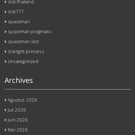
slot thailand
slot777
spaceman
spaceman pragmatic
spaceman slot
starlight princess
Uncategorized
Archives
Agustus 2026
Juli 2026
Juni 2026
Mei 2026