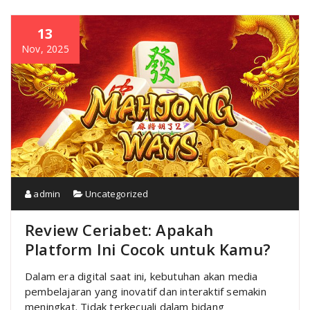
13
Nov, 2025
admin
Uncategorized
Review Ceriabet: Apakah
Platform Ini Cocok untuk Kamu?
Dalam era digital saat ini, kebutuhan akan media
pembelajaran yang inovatif dan interaktif semakin
meningkat. Tidak terkecuali dalam bidang