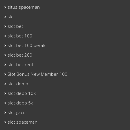
situs spaceman
slot
slot bet
slot bet 100
slot bet 100 perak
slot bet 200
slot bet kecil
Slot Bonus New Member 100
slot demo
slot depo 10k
slot depo 5k
slot gacor
slot spaceman