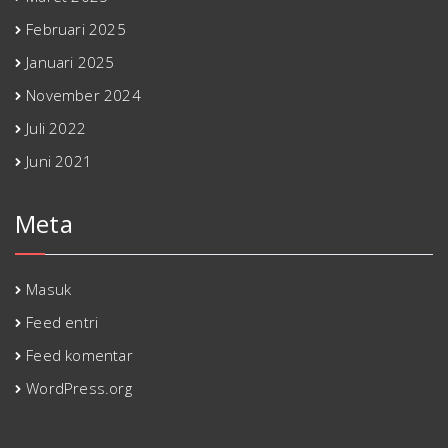
Februari 2025
Januari 2025
November 2024
Juli 2022
Juni 2021
Meta
Masuk
Feed entri
Feed komentar
WordPress.org