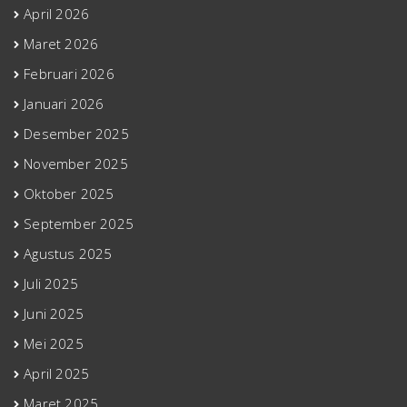
April 2026
Maret 2026
Februari 2026
Januari 2026
Desember 2025
November 2025
Oktober 2025
September 2025
Agustus 2025
Juli 2025
Juni 2025
Mei 2025
April 2025
Maret 2025