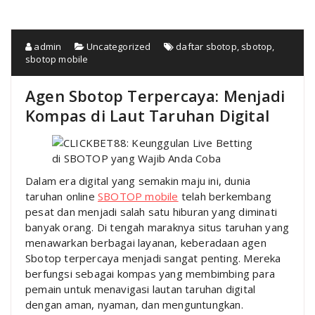
admin
Uncategorized
daftar sbotop
,
sbotop
,
sbotop mobile
Agen Sbotop Terpercaya: Menjadi
Kompas di Laut Taruhan Digital
Dalam era digital yang semakin maju ini, dunia
taruhan online
SBOTOP mobile
telah berkembang
pesat dan menjadi salah satu hiburan yang diminati
banyak orang. Di tengah maraknya situs taruhan yang
menawarkan berbagai layanan, keberadaan agen
Sbotop terpercaya menjadi sangat penting. Mereka
berfungsi sebagai kompas yang membimbing para
pemain untuk menavigasi lautan taruhan digital
dengan aman, nyaman, dan menguntungkan.