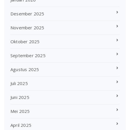
Desember 2025
November 2025
Oktober 2025
September 2025
Agustus 2025
Juli 2025
Juni 2025
Mei 2025
April 2025