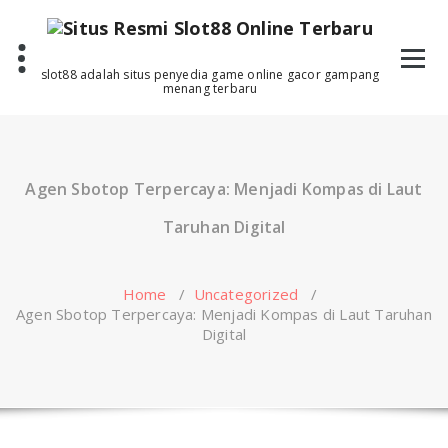
Skip
to
content
slot88 adalah situs penyedia game online gacor gampang
menang terbaru
Agen Sbotop Terpercaya: Menjadi Kompas di Laut
Taruhan Digital
Home
/
Uncategorized
/
Agen Sbotop Terpercaya: Menjadi Kompas di Laut Taruhan
Digital