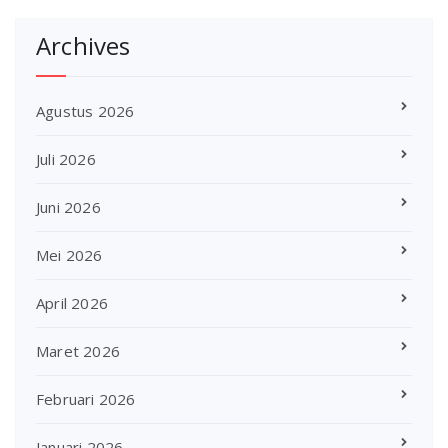
Archives
Agustus 2026
Juli 2026
Juni 2026
Mei 2026
April 2026
Maret 2026
Februari 2026
Januari 2026