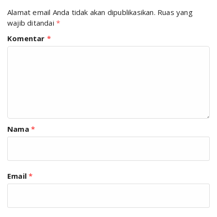
Alamat email Anda tidak akan dipublikasikan.
Ruas yang
wajib ditandai
*
Komentar
*
Nama
*
Email
*