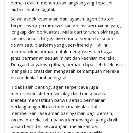
pemain dalam menentukan langkah yang tepat di
lautan taruhan digital.
Selain aspek keamanan dan layanan, agen Sbotop
terpercaya juga menawarkan variasi permainan yang
lengkap dan berkualitas. Mulai dari taruhan olahraga,
kasino, poker, hingga live casino, semua tersedia
dalam satu platform yang user-friendly. Hal ini
memudahkan pemain untuk mengakses berbagai
jenis permainan sesuai minat dan keahlian mereka.
Dengan banyaknya pilihan, pemain dapat lebih leluasa
mengeksplorasi dan mengasah kemampuan mereka
dalam dunia taruhan digital.
Tidak kalah penting, agen terpercaya juga
menerapkan sistem fair play dan transparansi.
Mereka memastikan bahwa setiap permainan
berlangsung adil dan tanpa manipulasi. Ini
memberikan rasa aman dan nyaman bagi pemain,
karena mereka tahu bahwa kemenangan yang diraih
bukan hasil dari kecurangan, melainkan dari
kemampuan dan strategi yang mereka miliki.