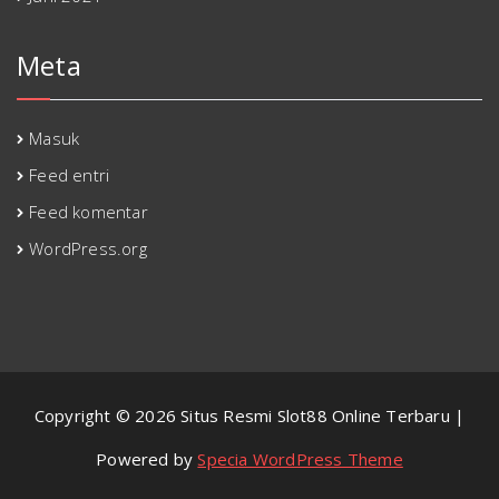
Meta
Masuk
Feed entri
Feed komentar
WordPress.org
Copyright © 2026 Situs Resmi Slot88 Online Terbaru |
Powered by
Specia WordPress Theme