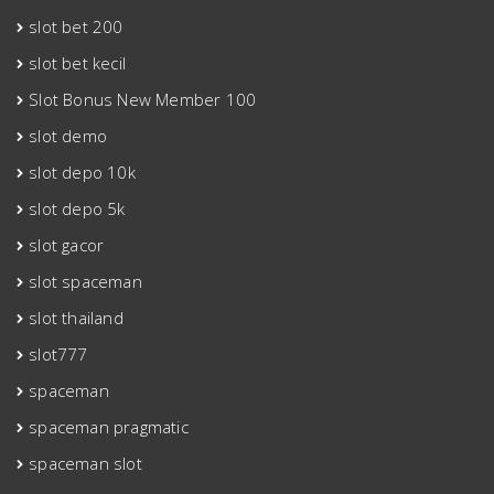
slot bet 200
slot bet kecil
Slot Bonus New Member 100
slot demo
slot depo 10k
slot depo 5k
slot gacor
slot spaceman
slot thailand
slot777
spaceman
spaceman pragmatic
spaceman slot