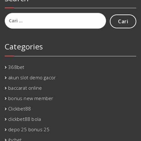
Cari
untuk:
Categories
368bet
akun slot demo gacor
baccarat online
bonus new member
Clickbet88
clickbet88 bola
depo 25 bonus 25
ibcbet